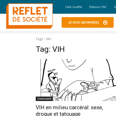
Café-Graffiti
Éditions TNT
S
JE SUIS ABONNÉ(E)
Tags
VIH
Tag:
VIH
Criminalité
VIH en milieu carcéral: sexe,
drogue et tatouage