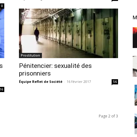
0
M
Prostitution
s
Pénitencier: sexualité des
prisonniers
Équipe Reflet de Société
-
16 février 2017
56
16
Page 2 of 3