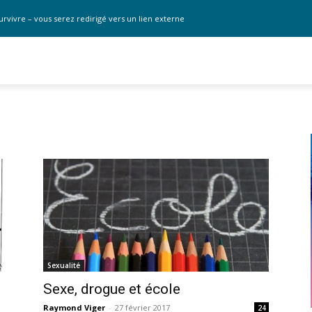
urvivre – vous serez redirigé vers un lien externe
Sexualité
Sexe, drogue et école
Raymond Viger
-
27 février 2017
24