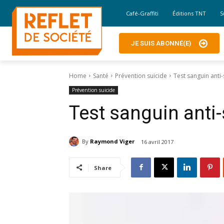
Café-Graffiti
Éditions TNT
S
JE SUIS ABONNÉ(E)
Home
Santé
Prévention suicide
Test sanguin anti-
Prévention suicide
Test sanguin anti-
By
Raymond Viger
16 avril 2017
Share