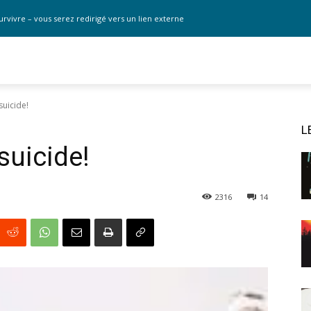
urvivre – vous serez redirigé vers un lien externe
suicide!
L
suicide!
2316
14