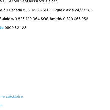
s CLSC peuvent aussi vous aider.
ide du Canada 833-456-4566 ;
Ligne d’aide 24/7
: 988
Suicide
: 0 825 120 364
SOS Amitié
: 0 820 066 056
ide
0800 32 123.
ne suicidaire
on