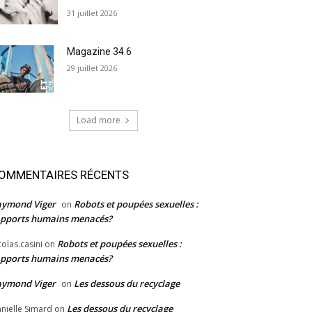
31 juillet 2026
Magazine 34.6
29 juillet 2026
Load more
OMMENTAIRES RÉCENTS
aymond Viger
Robots et poupées sexuelles :
on
pports humains menacés?
Robots et poupées sexuelles :
colas.casini
on
pports humains menacés?
aymond Viger
Les dessous du recyclage
on
Les dessous du recyclage
nielle Simard
on