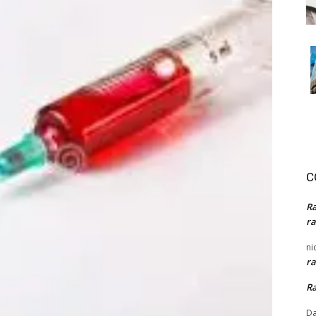
C
R
ra
ni
ra
R
Da