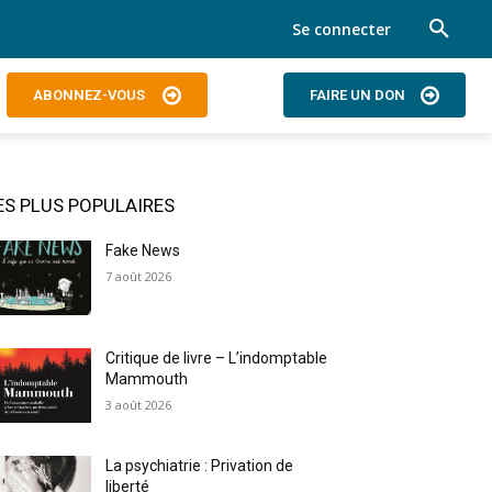
Se connecter
ABONNEZ-VOUS
FAIRE UN DON
ES PLUS POPULAIRES
Fake News
7 août 2026
Critique de livre – L’indomptable
Mammouth
3 août 2026
La psychiatrie : Privation de
liberté