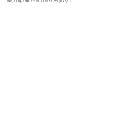
que je clique sur l'article, ça ne s'ouvre pas. Ça…