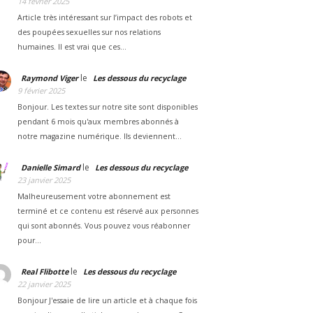
14 février 2025
Article très intéressant sur l’impact des robots et
des poupées sexuelles sur nos relations
humaines. Il est vrai que ces…
le
Raymond Viger
Les dessous du recyclage
9 février 2025
Bonjour. Les textes sur notre site sont disponibles
pendant 6 mois qu'aux membres abonnés à
notre magazine numérique. Ils deviennent…
le
Danielle Simard
Les dessous du recyclage
23 janvier 2025
Malheureusement votre abonnement est
terminé et ce contenu est réservé aux personnes
qui sont abonnés. Vous pouvez vous réabonner
pour…
le
Real Flibotte
Les dessous du recyclage
22 janvier 2025
Bonjour J'essaie de lire un article et à chaque fois