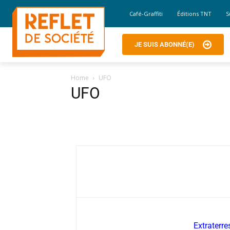
Café-Graffiti
Éditions TNT
S
JE SUIS ABONNÉ(E)
Home
UFO
UFO
Extraterre