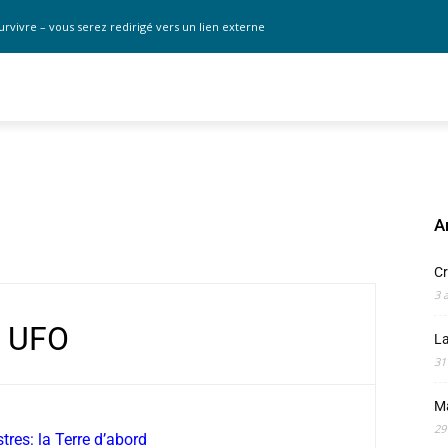
urvivre – vous serez redirigé vers un lien externe
A
Cr
3 
UFO
La
31
M
29
stres: la Terre d’abord