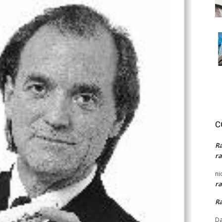
C
R
ra
ni
ra
R
Da