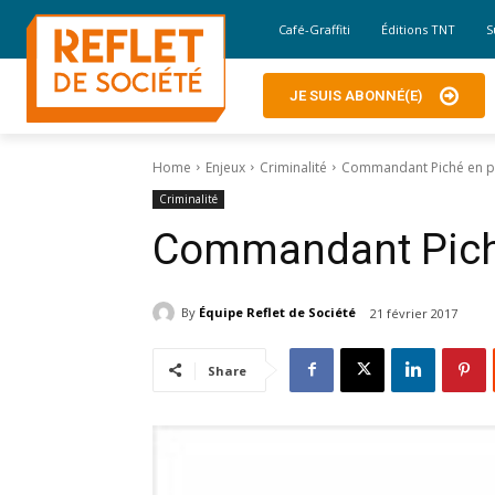
Café-Graffiti
Éditions TNT
S
JE SUIS ABONNÉ(E)
Home
Enjeux
Criminalité
Commandant Piché en p
Criminalité
Commandant Pich
By
Équipe Reflet de Société
21 février 2017
Share