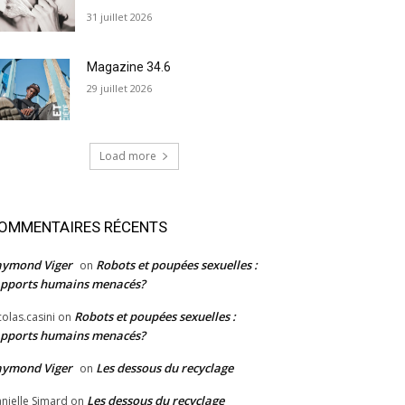
31 juillet 2026
Magazine 34.6
29 juillet 2026
Load more
OMMENTAIRES RÉCENTS
aymond Viger
Robots et poupées sexuelles :
on
pports humains menacés?
Robots et poupées sexuelles :
colas.casini
on
pports humains menacés?
aymond Viger
Les dessous du recyclage
on
Les dessous du recyclage
nielle Simard
on