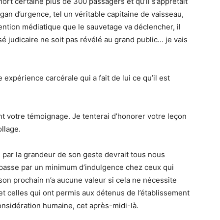
t certaine plus de 300 passagers et qu’il s’apprêtait
gan d’urgence, tel un véritable capitaine de vaisseau,
attention médiatique que le sauvetage va déclencher, il
judicaire ne soit pas révélé au grand public… je vais
expérience carcérale qui a fait de lui ce qu’il est
t votre témoignage. Je tenterai d’honorer votre leçon
llage.
par la grandeur de son geste devrait tous nous
 passe par un minimum d’indulgence chez ceux qui
 son prochain n’a aucune valeur si cela ne nécessite
et celles qui ont permis aux détenus de l’établissement
onsidération humaine, cet après-midi-là.