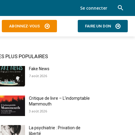
Se connecter
ABONNEZ-VOUS
FAIRE UN DON
ES PLUS POPULAIRES
Fake News
7 août 2026
Critique de livre – L’indomptable
Mammouth
3 août 2026
La psychiatrie : Privation de
liberté