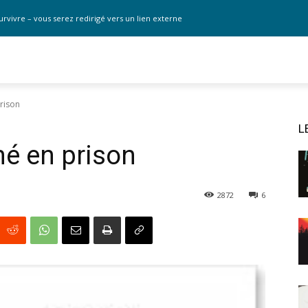
urvivre – vous serez redirigé vers un lien externe
rison
L
é en prison
2872
6