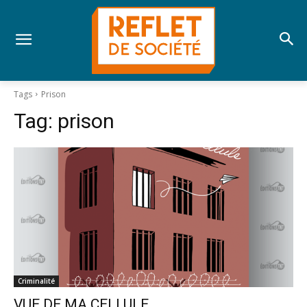
Tags
Prison
Tag:
prison
Criminalité
VUE DE MA CELLULE