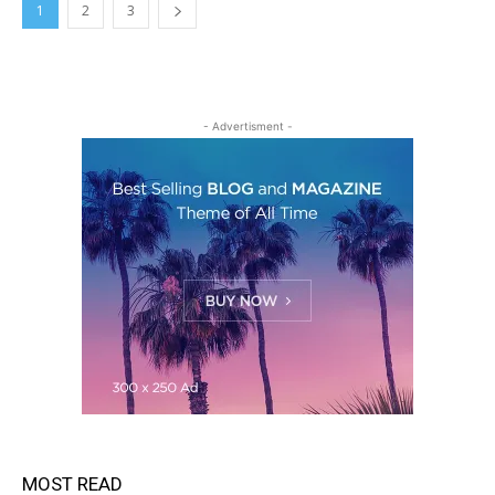
1
2
3
- Advertisment -
MOST READ