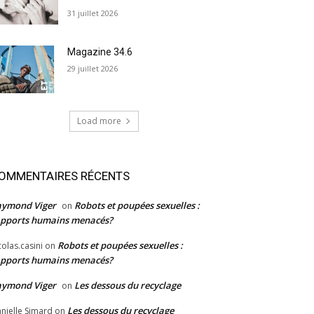
31 juillet 2026
Magazine 34.6
29 juillet 2026
Load more
OMMENTAIRES RÉCENTS
aymond Viger
Robots et poupées sexuelles :
on
pports humains menacés?
Robots et poupées sexuelles :
colas.casini
on
pports humains menacés?
aymond Viger
Les dessous du recyclage
on
Les dessous du recyclage
nielle Simard
on