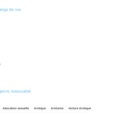
angs de rue.
n
genre, bisexualité
éducation sexuelle
érotique
érotisme
lecture érotique