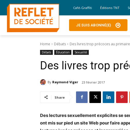
Café-Graffiti
Éditions TNT
S
JE SUIS ABONNÉ(E)
Home
Débats
Des livres trop précoces au primaire
Débats
Éducation
Sexualité
Des livres trop pr
By
Raymond Viger
23 février 2017
Share
Des lectures sexuellement explicites se se
ont mis sur pied un site Web pour faire appe