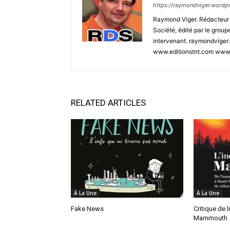
https://raymondviger.wordp
Raymond Viger. Rédacteur e
Société, édité par le group
intervenant. raymondviger
www.editionstnt.com www.s
RELATED ARTICLES
À La Une
À La Une
Fake News
Critique de 
Mammouth