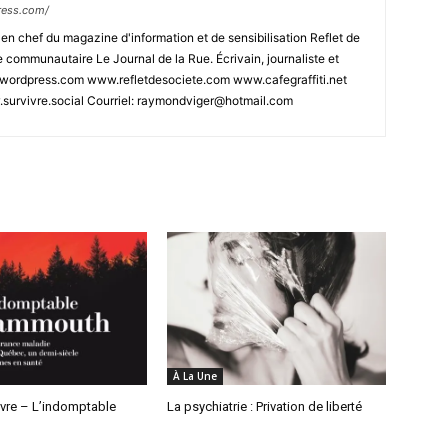
ress.com/
n chef du magazine d'information et de sensibilisation Reflet de
e communautaire Le Journal de la Rue. Écrivain, journaliste et
.wordpress.com www.refletdesociete.com www.cafegraffiti.net
urvivre.social Courriel: raymondviger@hotmail.com
À La Une
livre – L’indomptable
La psychiatrie : Privation de liberté