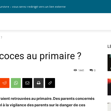
urvivre – vous serez redirigé vers un lien externe
 ?
L
écoces au primaire ?
1441
0
raient retrouvées au primaire. Des parents concernés
l à la vigilance des parents sur le danger de ces