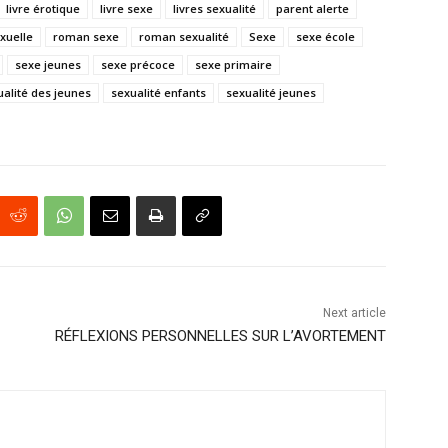
livre érotique
livre sexe
livres sexualité
parent alerte
exuelle
roman sexe
roman sexualité
Sexe
sexe école
sexe jeunes
sexe précoce
sexe primaire
ualité des jeunes
sexualité enfants
sexualité jeunes
Next article
RÉFLEXIONS PERSONNELLES SUR L’AVORTEMENT