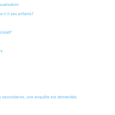
xualisation
-t-il ses enfants?
créatif
rs
ets secondaires, une enquête est demandée.