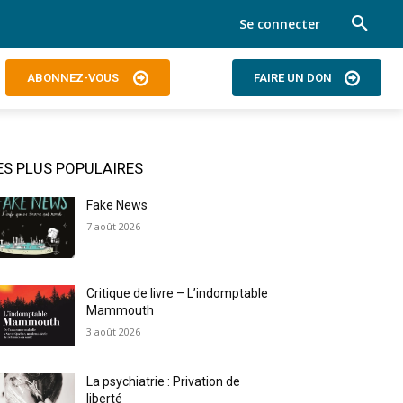
Se connecter
ABONNEZ-VOUS
FAIRE UN DON
ES PLUS POPULAIRES
Fake News
7 août 2026
Critique de livre – L’indomptable
Mammouth
3 août 2026
La psychiatrie : Privation de
liberté