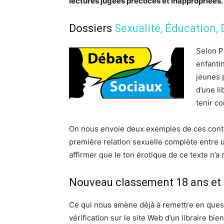
lectures jugées précoces et inappropriées.
Dossiers
Sexualité
,
Éducation
,
Selon P
enfanti
jeunes 
d’une l
tenir c
On nous envoie deux exemples de ces conte
première relation sexuelle complète entre un
affirmer que le ton érotique de ce texte n’a 
Nouveau classement 18 ans et 
Ce qui nous amène déjà à remettre en questi
vérification sur le site Web d’un libraire b