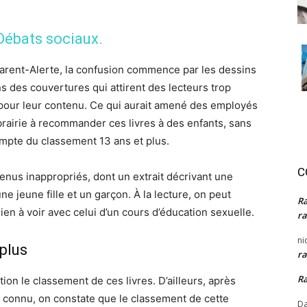
Débats sociaux
.
arent-Alerte, la confusion commence par les dessins
ns des couvertures qui attirent des lecteurs trop
pour leur contenu. Ce qui aurait amené des employés
ibrairie à recommander ces livres à des enfants, sans
ompte du classement 13 ans et plus.
C
nus inappropriés, dont un extrait décrivant une
e jeune fille et un garçon. À la lecture, on peut
R
rien à voir avec celui d’un cours d’éducation sexuelle.
ra
ni
plus
ra
R
on le classement de ces livres. D’ailleurs, après
ien connu, on constate que le classement de cette
Da