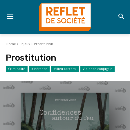
Home
Enjeux
Prostitution
Prostitution
Criminalité
Itinérance
Milieu carcéral
Violence conjugale