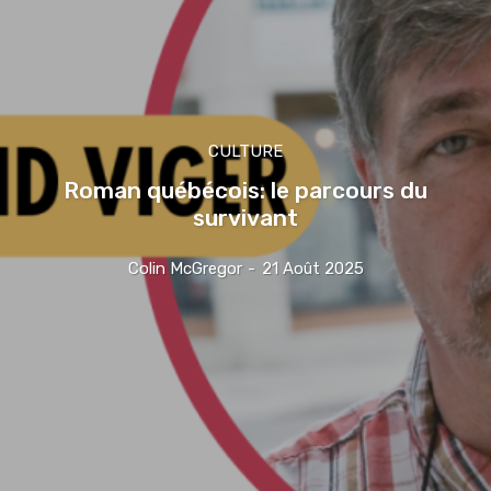
CULTURE
Roman québécois: le parcours du
survivant
Colin McGregor
-
21 Août 2025