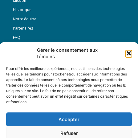
Mission
Historique
Notre équipe
Partenaires
FAQ
Gérer le consentement aux
Offre d’emploi
témoins
Conditions générales
Pour offrir les meilleures expériences, nous utilisons des technologies
telles que les témoins pour stocker et/ou accéder aux informations des
appareils. Le fait de consentir à ces technologies nous permettra de
Nous Suivre
traiter des données telles que le comportement de navigation ou les ID
uniques sur ce site. Le fait de ne pas consentir ou de retirer son
consentement peut avoir un effet négatif sur certaines caractéristiques
et fonctions.
Contactez-nous :
journal@journaldelarue.ca
Accepter
12-3894 rue Sainte-Catherine Est,
Montréal, Qc, H1W 2G4
Refuser