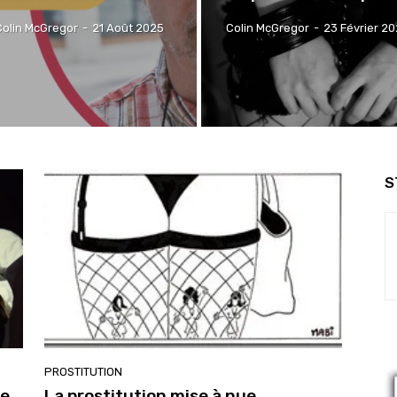
Colin McGregor
-
21 Août 2025
Colin McGregor
-
23 Février 2
S
PROSTITUTION
ce
La prostitution mise à nue