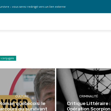
urvivre – vous serez redirigé vers un lien externe
e conjugale
CULTURE
CRIMINALITÉ
Roman québécois: le
Critique Littéraire :
arcours du survivant
Opération Scorpion