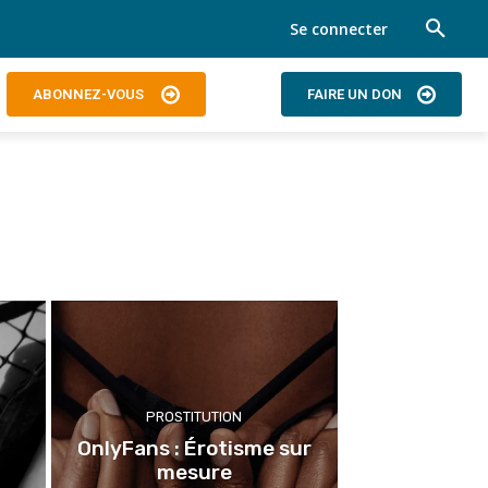
Se connecter
ABONNEZ-VOUS
FAIRE UN DON
PROSTITUTION
OnlyFans : Érotisme sur
mesure