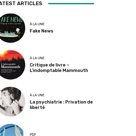
ATEST ARTICLES
À LA UNE
Fake News
À LA UNE
Critique de livre –
L’indomptable Mammouth
À LA UNE
La psychiatrie : Privation de
liberté
PDF