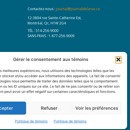
Contactez-nous :
journal@journaldelarue.ca
12-3894 rue Sainte-Catherine Est,
Montréal, Qc, H1W 2G4
TÉL : 514-256-9000
SANS-FRAIS : 1-877-256-9009
Gérer le consentement aux témoins
les meilleures expériences, nous utilisons des technologies telles que les
 stocker et/ou accéder aux informations des appareils. Le fait de consentir
ologies nous permettra de traiter des données telles que le comportement
n ou les ID uniques sur ce site. Le fait de ne pas consentir ou de retirer son
 peut avoir un effet négatif sur certaines caractéristiques et fonctions.
cepter
Refuser
Voir les préférences
Politique de témoins
Politique de témoins