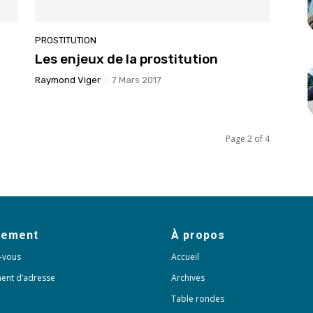
PROSTITUTION
Les enjeux de la prostitution
Raymond Viger
-
7 Mars 2017
Page 2 of 4
nement
À propos
-vous
Accueil
ent d’adresse
Archives
Table rondes