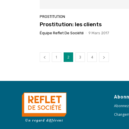
PROSTITUTION
Prostitution: les clients
Équipe Reflet De Société
-
9 Mars 2017
1
2
3
4
Abon
Abonnez
Changem
Un regard différent