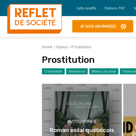
Café-Graffiti
Éditions TNT
S
JE SUIS ABONNÉ(E)
Home
Enjeux
Prostitution
Prostitution
Criminalité
Itinérance
Milieu carcéral
Violenc
AUTOCHTONES
Roman essai québécois
p