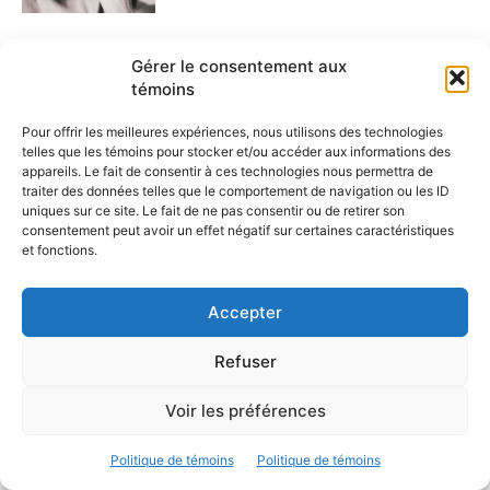
Magazine 34.6
Gérer le consentement aux
29 juillet 2026
témoins
Pour offrir les meilleures expériences, nous utilisons des technologies
telles que les témoins pour stocker et/ou accéder aux informations des
appareils. Le fait de consentir à ces technologies nous permettra de
Load more
traiter des données telles que le comportement de navigation ou les ID
uniques sur ce site. Le fait de ne pas consentir ou de retirer son
consentement peut avoir un effet négatif sur certaines caractéristiques
COMMENTAIRES RÉCENTS
et fonctions.
Raymond Viger
Robots et poupées sexuelles : rapports
on
Accepter
humains menacés?
Robots et poupées sexuelles : rapports humains
nicolas.casini
on
Refuser
menacés?
Voir les préférences
Raymond Viger
Les dessous du recyclage
on
Les dessous du recyclage
Danielle Simard
on
Politique de témoins
Politique de témoins