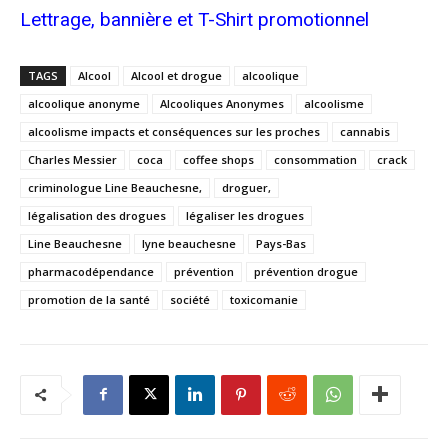
Lettrage, bannière et T-Shirt promotionnel
TAGS
Alcool
Alcool et drogue
alcoolique
alcoolique anonyme
Alcooliques Anonymes
alcoolisme
alcoolisme impacts et conséquences sur les proches
cannabis
Charles Messier
coca
coffee shops
consommation
crack
criminologue Line Beauchesne,
droguer,
légalisation des drogues
légaliser les drogues
Line Beauchesne
lyne beauchesne
Pays-Bas
pharmacodépendance
prévention
prévention drogue
promotion de la santé
société
toxicomanie