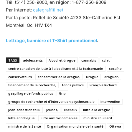
Tél: (514) 256-9000, en région: 1-877-256-9009
Par Internet:
cafegraffiti.net
Par la poste: Reflet de Société 4233 Ste-Catherine Est
Montréal, Qc. H1V 1X4
Lettrage, bannière et T-Shirt promotionnel
.
TAGS
adolescents
Alcool et drogue
cannabis
cclat
centre canadien de lutte à l'alcoolisme et à la toxicomanie
cocaïne
conservateurs
consommer de la drogue,
Drogue
droguer,
financement de la recherche,
fonds publics
François Richard
gaspillage de fonds publics
Grip
groupe de recherche et d'intervention psychosociale
intervention
jean-sébastien fallu
jeunes,
libéraux
lutte à la drogue
lutte antidrogue
lutte aux toxicomanies
ministre couillard
ministre de la Santé
Organisation mondiale de la santé
Ottawa