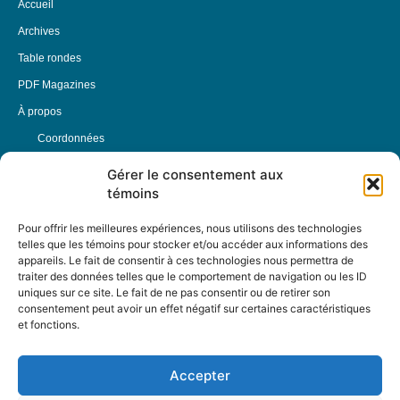
Accueil
Archives
Table rondes
PDF Magazines
À propos
Coordonnées
Mission
Gérer le consentement aux
témoins
Historique
Notre équipe
Pour offrir les meilleures expériences, nous utilisons des technologies
telles que les témoins pour stocker et/ou accéder aux informations des
Partenaires
appareils. Le fait de consentir à ces technologies nous permettra de
FAQ
traiter des données telles que le comportement de navigation ou les ID
uniques sur ce site. Le fait de ne pas consentir ou de retirer son
consentement peut avoir un effet négatif sur certaines caractéristiques
Offre d’emploi
et fonctions.
Conditions générales
Accepter