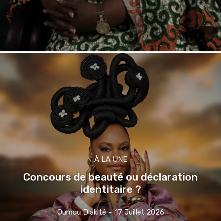
À LA UNE
Concours de beauté ou déclaration
identitaire ?
Oumou Diakité
-
17 Juillet 2026