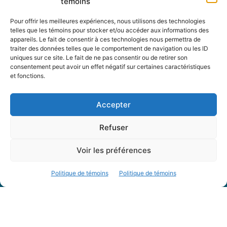
témoins
Pour offrir les meilleures expériences, nous utilisons des technologies
telles que les témoins pour stocker et/ou accéder aux informations des
À propos
appareils. Le fait de consentir à ces technologies nous permettra de
traiter des données telles que le comportement de navigation ou les ID
Accueil
uniques sur ce site. Le fait de ne pas consentir ou de retirer son
Archives
consentement peut avoir un effet négatif sur certaines caractéristiques
et fonctions.
Table rondes
PDF Magazines
Accepter
À propos
Refuser
Coordonnées
Mission
Voir les préférences
Historique
Notre équipe
Politique de témoins
Politique de témoins
Partenaires
FAQ
Offre d’emploi