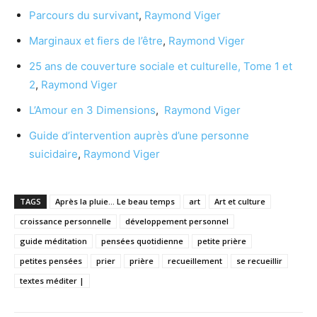
Parcours du survivant
,
Raymond Viger
Marginaux et fiers de l’être
,
Raymond Viger
25 ans de couverture sociale et culturelle, Tome 1 et
2
,
Raymond Viger
L’Amour en 3 Dimensions
,
Raymond Viger
Guide d’intervention auprès d’une personne
suicidaire
,
Raymond Viger
TAGS
Après la pluie... Le beau temps
art
Art et culture
croissance personnelle
développement personnel
guide méditation
pensées quotidienne
petite prière
petites pensées
prier
prière
recueillement
se recueillir
textes méditer |