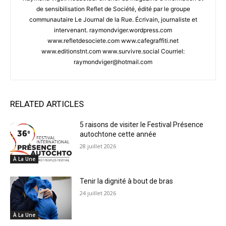
de sensibilisation Reflet de Société, édité par le groupe
communautaire Le Journal de la Rue. Écrivain, journaliste et
intervenant. raymondviger.wordpress.com
www.refletdesociete.com www.cafegraffiti.net
www.editionstnt.com www.survivre.social Courriel:
raymondviger@hotmail.com
RELATED ARTICLES
5 raisons de visiter le Festival Présence
autochtone cette année
28 juillet 2026
À La Une
Tenir la dignité à bout de bras
24 juillet 2026
À La Une