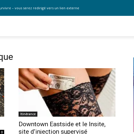
urvivre – vous serez redirigé vers un lien externe
ique
Itinérance
Downtown Eastside et le Insite,
site d’injection supervisé
0