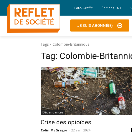
Café-Graffiti
Éditions TNT
S
JE SUIS ABONNÉ(E)
Tags
Colombie-Britannique
Tag:
Colombie-Britann
Dépendances
Crise des opioïdes
Colin McGregor
-
22 avril 2024