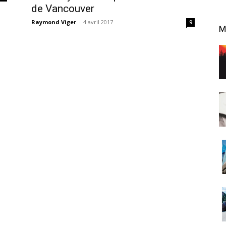
de Vancouver
Raymond Viger
-
4 avril 2017
9
M