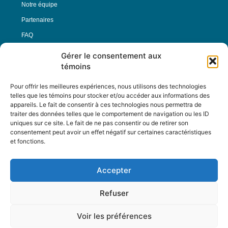
Notre équipe
Partenaires
FAQ
Gérer le consentement aux
Offre d’emploi
témoins
Conditions générales
Pour offrir les meilleures expériences, nous utilisons des technologies
telles que les témoins pour stocker et/ou accéder aux informations des
appareils. Le fait de consentir à ces technologies nous permettra de
Nous Suivre
traiter des données telles que le comportement de navigation ou les ID
uniques sur ce site. Le fait de ne pas consentir ou de retirer son
consentement peut avoir un effet négatif sur certaines caractéristiques
et fonctions.
Contactez-nous :
journal@journaldelarue.ca
Accepter
12-3894 rue Sainte-Catherine Est,
Montréal, Qc, H1W 2G4
Refuser
TÉL : 514-256-9000
SANS-FRAIS : 1-877-256-9009
Voir les préférences