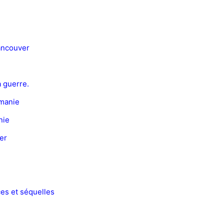
Vancouver
a guerre.
omanie
nie
er
s et séquelles