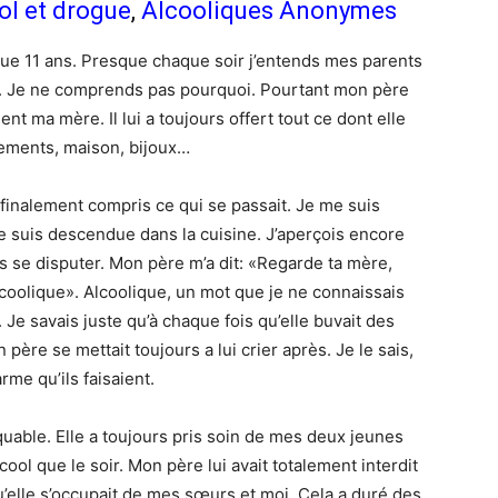
ol et drogue
,
Alcooliques Anonymes
que 11 ans. Presque chaque soir j’entends mes parents
r. Je ne comprends pas pourquoi. Pourtant mon père
ent ma mère. Il lui a toujours offert tout ce dont elle
tements, maison, bijoux…
ai finalement compris ce qui se passait. Je me suis
Je suis descendue dans la cuisine. J’aperçois encore
 se disputer. Mon père m’a dit: «Regarde ta mère,
lcoolique». Alcoolique, un mot que je ne connaissais
 Je savais juste qu’à chaque fois qu’elle buvait des
 père se mettait toujours a lui crier après. Je le sais,
rme qu’ils faisaient.
able. Elle a toujours pris soin de mes deux jeunes
ool que le soir. Mon père lui avait totalement interdit
 qu’elle s’occupait de mes sœurs et moi. Cela a duré des