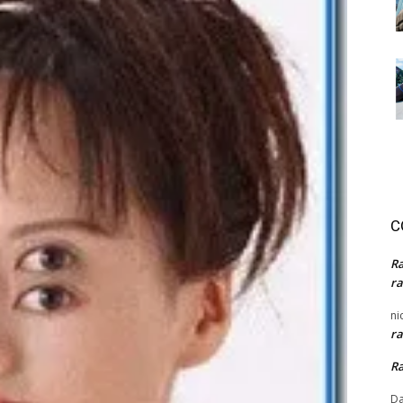
C
R
ra
ni
ra
R
Da