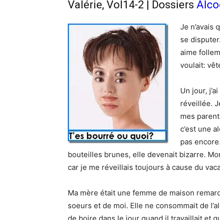
Valérie, Vol14-2 | Dossiers
Alco
Je n’avais 
se dispute
aime follem
voulait: vê
Un jour, j’
réveillée. 
mes parents
c’est une a
pas encore.
bouteilles brunes, elle devenait bizarre. Mon
car je me réveillais toujours à cause du vaca
Ma mère était une femme de maison remarqu
soeurs et de moi. Elle ne consommait de l’alc
de boire dans le jour quand il travaillait et