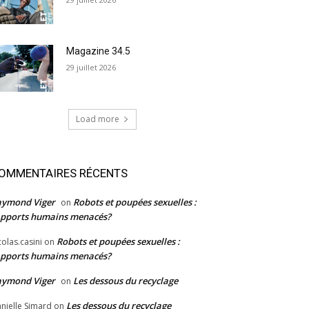
Magazine 34.5
29 juillet 2026
Load more
OMMENTAIRES RÉCENTS
aymond Viger
Robots et poupées sexuelles :
on
pports humains menacés?
Robots et poupées sexuelles :
colas.casini
on
pports humains menacés?
aymond Viger
Les dessous du recyclage
on
Les dessous du recyclage
nielle Simard
on