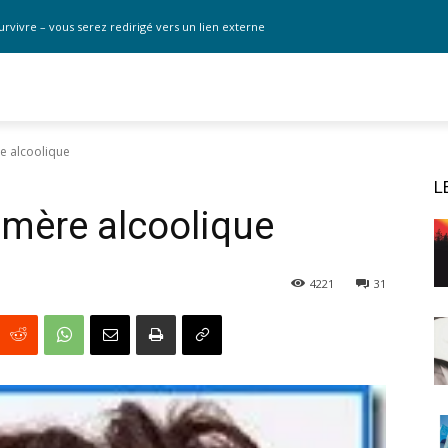
urvivre – vous serez redirigé vers un lien externe
e alcoolique
L
 mère alcoolique
4221
31