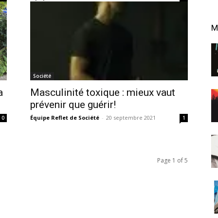
M
Société
a
Masculinité toxique : mieux vaut
prévenir que guérir!
Équipe Reflet de Société
-
20 septembre 2021
0
1
Page 1 of 5