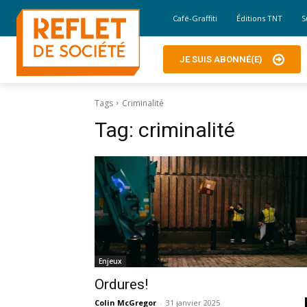
Café-Graffiti
Éditions TNT
S
JE SUIS ABONNÉ(E)
Tags
Criminalité
Tag:
criminalité
Enjeux
Ordures!
Colin McGregor
-
31 janvier 2025