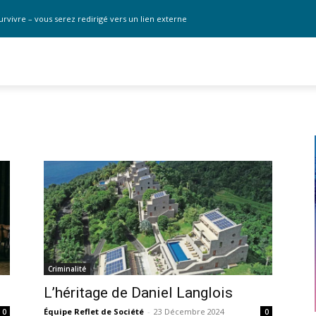
urvivre – vous serez redirigé vers un lien externe
Criminalité
L’héritage de Daniel Langlois
Équipe Reflet de Société
-
23 Décembre 2024
0
0