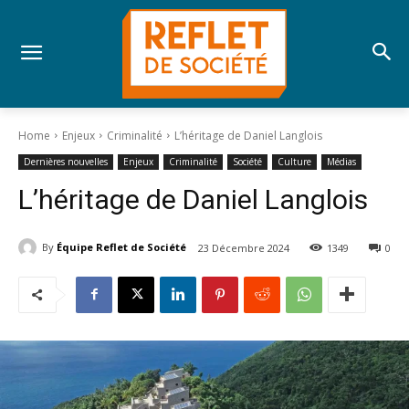
Home
Enjeux
Criminalité
L’héritage de Daniel Langlois
Dernières nouvelles
Enjeux
Criminalité
Société
Culture
Médias
L’héritage de Daniel Langlois
By
Équipe Reflet de Société
23 Décembre 2024
1349
0