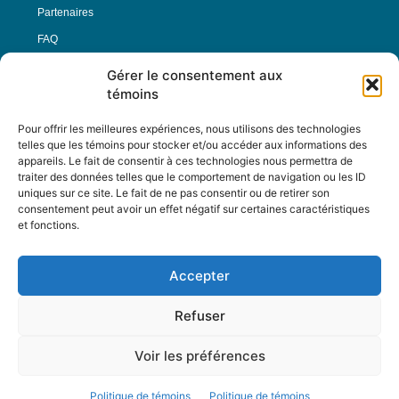
Partenaires
FAQ
Gérer le consentement aux
Offre d’emploi
témoins
Conditions générales
Pour offrir les meilleures expériences, nous utilisons des technologies
telles que les témoins pour stocker et/ou accéder aux informations des
appareils. Le fait de consentir à ces technologies nous permettra de
Nous Suivre
traiter des données telles que le comportement de navigation ou les ID
uniques sur ce site. Le fait de ne pas consentir ou de retirer son
consentement peut avoir un effet négatif sur certaines caractéristiques
et fonctions.
Contactez-nous :
journal@journaldelarue.ca
Accepter
12-3894 rue Sainte-Catherine Est,
Montréal, Qc, H1W 2G4
Refuser
TÉL : 514-256-9000
SANS-FRAIS : 1-877-256-9009
Voir les préférences
© Reflet de Société -
Politique d'utilisation
Politique de témoins
Politique de témoins