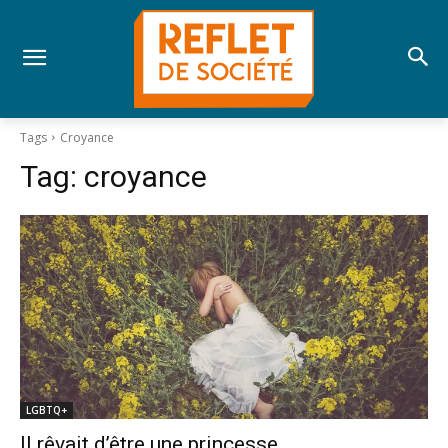
Tags
Croyance
Tag:
croyance
LGBTQ+
Il rêvait d’être une princesse