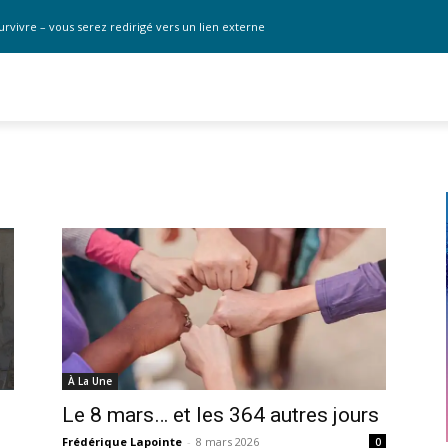
urvivre – vous serez redirigé vers un lien externe
À La Une
Le 8 mars… et les 364 autres jours
Frédérique Lapointe
-
8 mars 2026
0