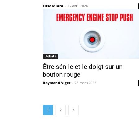
Elise Miara
-
17 avril 2026
Débats
Être sénile et le doigt sur un
bouton rouge
Raymond Viger
-
28 mars 2025
1
2