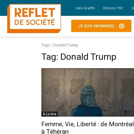
Café-Graffiti
Éditions TNT
S
JE SUIS ABONNÉ(E)
Tags
Donald Trump
Tag:
Donald Trump
À La Une
Femme, Vie, Liberté : de Montréal
à Téhéran