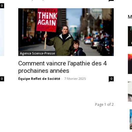
0
M
Agence Science-Presse
Comment vaincre l’apathie des 4
prochaines années
Équipe Reflet de Société
-
7 février 2025
0
0
Page 1 of 2