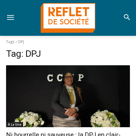
Tags
DPJ
Tag:
DPJ
À La Une
Ni bourrelle ni sauveuse : la DPJ en clair-