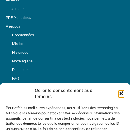
Archives
Table rondes
PDF Magazines
À propos
Coordonnées
Mission
Historique
Notre équipe
Partenaires
FAQ
Gérer le consentement aux
Offre d’emploi
témoins
Conditions générales
Pour offrir les meilleures expériences, nous utilisons des technologies
telles que les témoins pour stocker et/ou accéder aux informations des
appareils. Le fait de consentir à ces technologies nous permettra de
Nous Suivre
traiter des données telles que le comportement de navigation ou les ID
uniques sur ce site. Le fait de ne pas consentir ou de retirer son