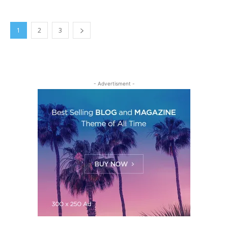
1
2
3
- Advertisment -