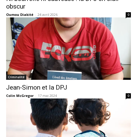
obscur
Oumou Diakité
-
24 avril 2026
0
Criminalité
Jean-Simon et la DPJ
Colin McGregor
-
17 mai 2024
0