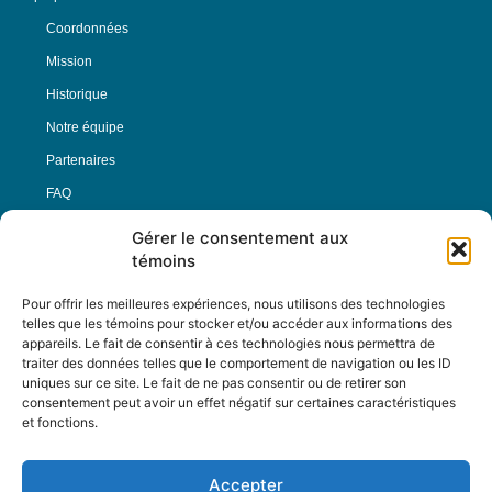
Coordonnées
Mission
Historique
Notre équipe
Partenaires
FAQ
Gérer le consentement aux
Offre d’emploi
témoins
Conditions générales
Pour offrir les meilleures expériences, nous utilisons des technologies
telles que les témoins pour stocker et/ou accéder aux informations des
appareils. Le fait de consentir à ces technologies nous permettra de
Nous Suivre
traiter des données telles que le comportement de navigation ou les ID
uniques sur ce site. Le fait de ne pas consentir ou de retirer son
consentement peut avoir un effet négatif sur certaines caractéristiques
et fonctions.
Contactez-nous :
journal@journaldelarue.ca
Accepter