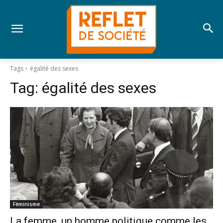
Tags
égalité des sexes
Tag:
égalité des sexes
Féminisme
La femme, un homme politique comme les