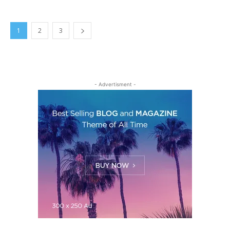
1
2
3
- Advertisment -