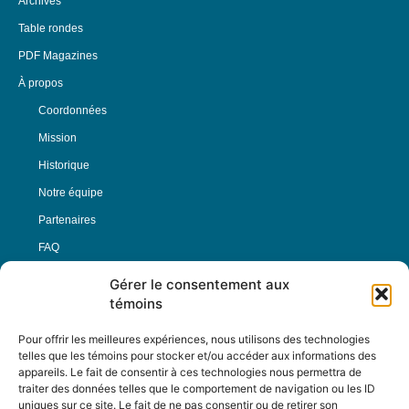
Archives
Table rondes
PDF Magazines
À propos
Coordonnées
Mission
Historique
Notre équipe
Partenaires
FAQ
Gérer le consentement aux
Offre d’emploi
témoins
Conditions générales
Pour offrir les meilleures expériences, nous utilisons des technologies
telles que les témoins pour stocker et/ou accéder aux informations des
appareils. Le fait de consentir à ces technologies nous permettra de
Nous Suivre
traiter des données telles que le comportement de navigation ou les ID
uniques sur ce site. Le fait de ne pas consentir ou de retirer son