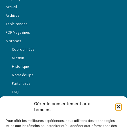
Accueil
Archives
Table rondes
PDF Magazines
À propos
Coordonnées
Mission
Historique
Notre équipe
Partenaires
FAQ
Gérer le consentement aux
Offre d’emploi
témoins
Conditions générales
Pour offrir les meilleures expériences, nous utilisons des technologies
telles que les témoins pour stocker et/ou accéder aux informations des