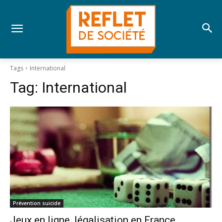
Tags
International
Tag:
International
Prévention suicide
Jeux en ligne, légalisation en France