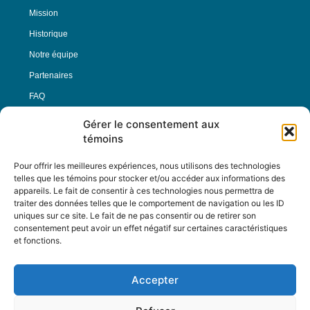
Mission
Historique
Notre équipe
Partenaires
FAQ
Gérer le consentement aux
Offre d’emploi
témoins
Conditions générales
Pour offrir les meilleures expériences, nous utilisons des technologies
telles que les témoins pour stocker et/ou accéder aux informations des
appareils. Le fait de consentir à ces technologies nous permettra de
Nous Suivre
traiter des données telles que le comportement de navigation ou les ID
uniques sur ce site. Le fait de ne pas consentir ou de retirer son
consentement peut avoir un effet négatif sur certaines caractéristiques
et fonctions.
Contactez-nous :
journal@journaldelarue.ca
Accepter
12-3894 rue Sainte-Catherine Est,
Montréal, Qc, H1W 2G4