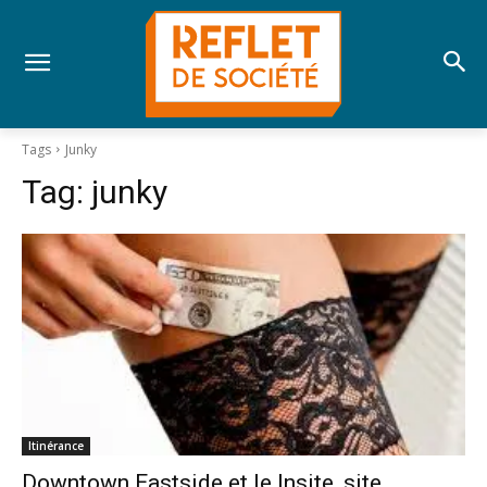
Tags
Junky
Tag:
junky
Itinérance
Downtown Eastside et le Insite, site