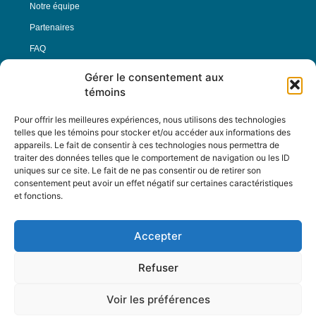
Notre équipe
Partenaires
FAQ
Gérer le consentement aux
Offre d’emploi
témoins
Conditions générales
Pour offrir les meilleures expériences, nous utilisons des technologies
telles que les témoins pour stocker et/ou accéder aux informations des
appareils. Le fait de consentir à ces technologies nous permettra de
Nous Suivre
traiter des données telles que le comportement de navigation ou les ID
uniques sur ce site. Le fait de ne pas consentir ou de retirer son
consentement peut avoir un effet négatif sur certaines caractéristiques
et fonctions.
Contactez-nous :
journal@journaldelarue.ca
Accepter
12-3894 rue Sainte-Catherine Est,
Montréal, Qc, H1W 2G4
Refuser
TÉL : 514-256-9000
SANS-FRAIS : 1-877-256-9009
Voir les préférences