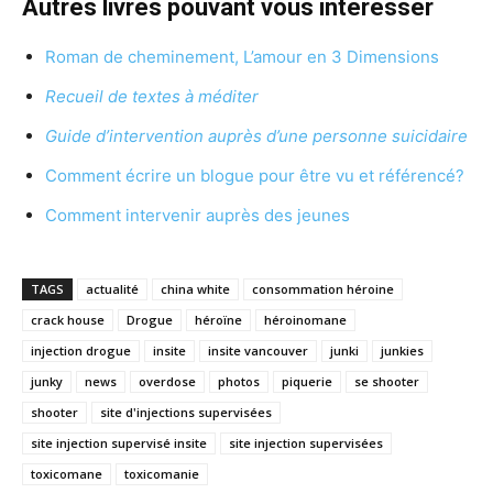
Autres livres pouvant vous intéresser
Roman de cheminement, L’amour en 3 Dimensions
Recueil de textes à méditer
Guide d’intervention auprès d’une personne suicidaire
Comment écrire un blogue pour être vu et référencé?
Comment intervenir auprès des jeunes
TAGS
actualité
china white
consommation héroine
crack house
Drogue
héroïne
héroinomane
injection drogue
insite
insite vancouver
junki
junkies
junky
news
overdose
photos
piquerie
se shooter
shooter
site d'injections supervisées
site injection supervisé insite
site injection supervisées
toxicomane
toxicomanie