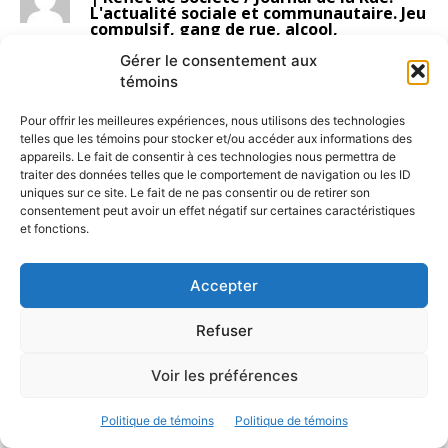
L'actualité sociale et communautaire. Jeu
compulsif, gang de rue, alcool,
toxicomanie, suicide
Gérer le consentement aux
18 avril 2017 At 13 h 07 min
témoins
[…] TRAVAILLER DANS UNE PIQUERIE […]
Log in to leave a comment
Pour offrir les meilleures expériences, nous utilisons des technologies
telles que les témoins pour stocker et/ou accéder aux informations des
appareils. Le fait de consentir à ces technologies nous permettra de
Travailler dans une piquerie | Raymond
traiter des données telles que le comportement de navigation ou les ID
Viger, Reflet de Société. L'actualité
uniques sur ce site. Le fait de ne pas consentir ou de retirer son
sociale et communautaire. Prostitution,
consentement peut avoir un effet négatif sur certaines caractéristiques
Drogue, alcool, gang de rue, gambling
et fonctions.
13 avril 2017 At 11 h 24 min
[…] TRAVAILLER DANS UNE PIQUERIE […]
Log in to leave a comment
Accepter
Refuser
Consommation de drogues: conséquences
et séquelles | Raymond Viger, Reflet de
Société. L'actualité sociale et
Voir les préférences
communautaire. Prostitution, Drogue,
alcool, gang de rue, gambling
Politique de témoins
Politique de témoins
13 avril 2017 At 11 h 22 min
[…] TRAVAILLER DANS UNE PIQUERIE […]