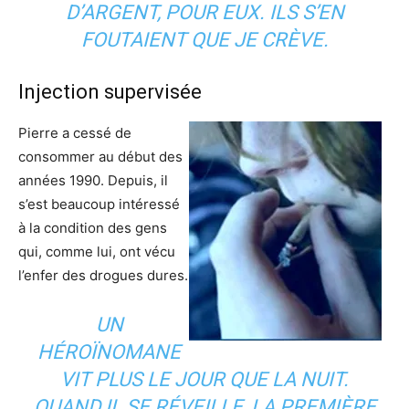
D’ARGENT, POUR EUX. ILS S’EN
FOUTAIENT QUE JE CRÈVE.
Injection supervisée
Pierre a cessé de
consommer au début des
années 1990. Depuis, il
s’est beaucoup intéressé
à la condition des gens
qui, comme lui, ont vécu
l’enfer des drogues dures.
UN
HÉROÏNOMANE
VIT PLUS LE JOUR QUE LA NUIT.
QUAND IL SE RÉVEILLE, LA PREMIÈRE