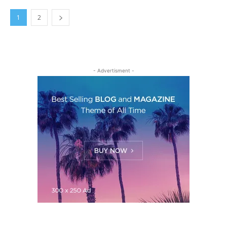
1
2
- Advertisment -