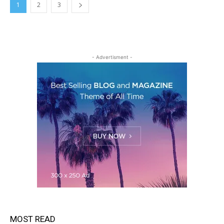
1
2
3
- Advertisment -
MOST READ