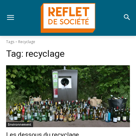
Tags
Recyclage
Tag:
recyclage
Environnement
Les dessous du recyclage