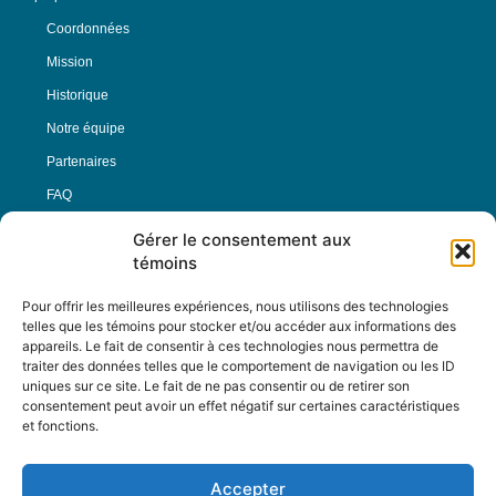
Coordonnées
Mission
Historique
Notre équipe
Partenaires
FAQ
Gérer le consentement aux
Offre d’emploi
témoins
Conditions générales
Pour offrir les meilleures expériences, nous utilisons des technologies
telles que les témoins pour stocker et/ou accéder aux informations des
appareils. Le fait de consentir à ces technologies nous permettra de
Nous Suivre
traiter des données telles que le comportement de navigation ou les ID
uniques sur ce site. Le fait de ne pas consentir ou de retirer son
consentement peut avoir un effet négatif sur certaines caractéristiques
et fonctions.
Contactez-nous :
journal@journaldelarue.ca
Accepter