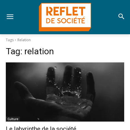
Tags
Relation
Tag:
relation
Culture
Le labyrinthe de la société