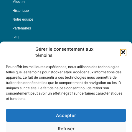
Mission
Historique
Notre équipe
Partenaires
FAQ
Gérer le consentement aux
Offre d’emploi
témoins
Conditions générales
Pour offrir les meilleures expériences, nous utilisons des technologies
telles que les témoins pour stocker et/ou accéder aux informations des
appareils. Le fait de consentir à ces technologies nous permettra de
Nous Suivre
traiter des données telles que le comportement de navigation ou les ID
uniques sur ce site. Le fait de ne pas consentir ou de retirer son
consentement peut avoir un effet négatif sur certaines caractéristiques
et fonctions.
Contactez-nous :
journal@journaldelarue.ca
Accepter
12-3894 rue Sainte-Catherine Est,
Montréal, Qc, H1W 2G4
Refuser