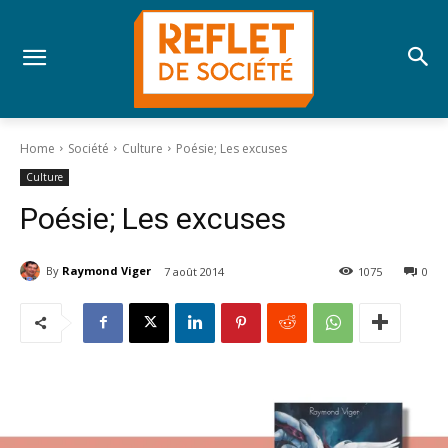
Home
Société
Culture
Poésie; Les excuses
Culture
Poésie; Les excuses
By
Raymond Viger
7 août 2014
1075
0