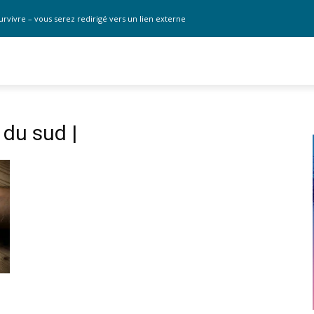
urvivre – vous serez redirigé vers un lien externe
 du sud |