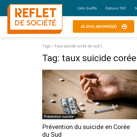
Café-Graffiti
Éditions TNT
S
JE SUIS ABONNÉ(E)
Tags
Taux suicide corée du sud |
Tag:
taux suicide corée
Prévention suicide
Prévention du suicide en Corée
du Sud