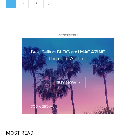
1
2
3
- Advertisment -
MOST READ