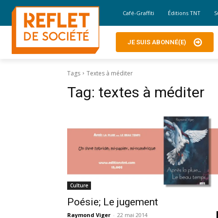
Café-Graffiti
Éditions TNT
S
JE SUIS ABONNÉ(E)
Tags
Textes à méditer
Tag:
textes à méditer
Culture
Poésie; Le jugement
Raymond Viger
-
22 mai 2014