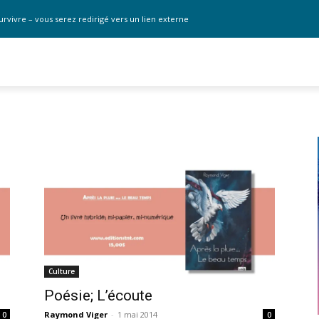
urvivre – vous serez redirigé vers un lien externe
Culture
Poésie; L’écoute
Raymond Viger
-
1 mai 2014
0
0