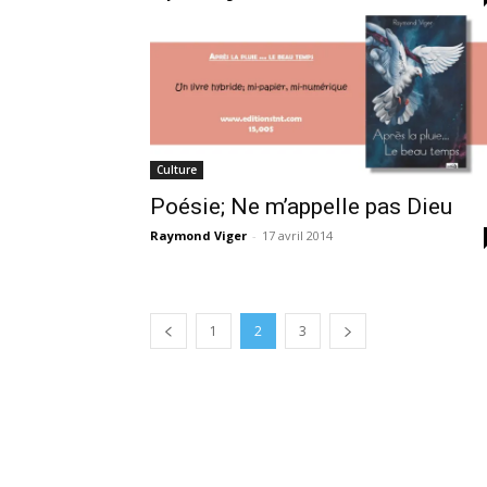
Culture
Poésie; Ne m’appelle pas Dieu
Raymond Viger
-
17 avril 2014
1
2
3