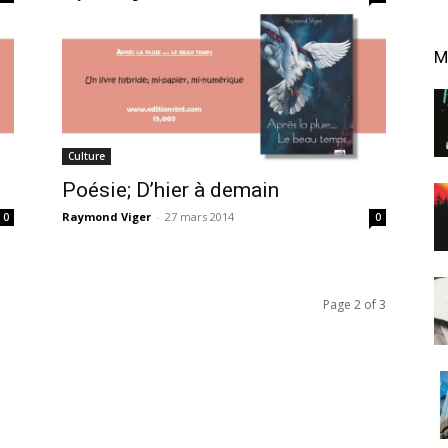
M
Culture
Poésie; D’hier à demain
Raymond Viger
-
27 mars 2014
0
0
Page 2 of 3