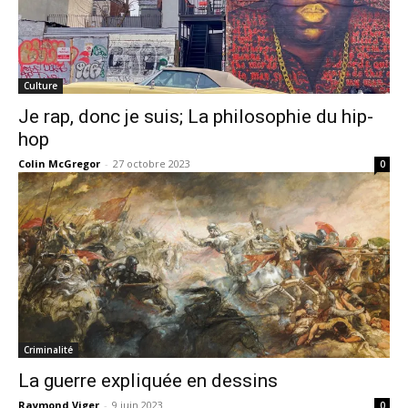
Culture
Je rap, donc je suis; La philosophie du hip-
hop
Colin McGregor
-
27 octobre 2023
0
Criminalité
La guerre expliquée en dessins
Raymond Viger
-
9 juin 2023
0