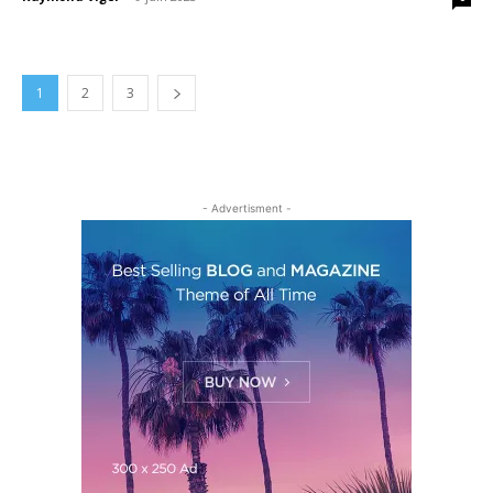
1
2
3
- Advertisment -