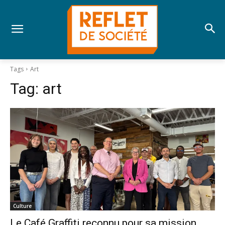
Tags
Art
Tag:
art
Culture
Le Café Graffiti reconnu pour sa mission