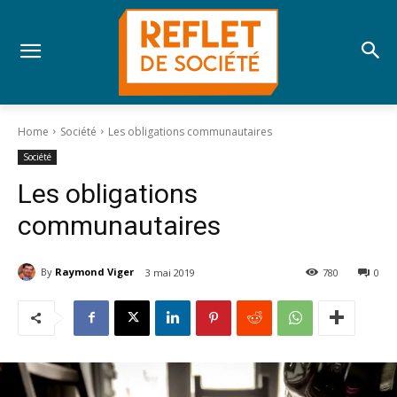
Home
Société
Les obligations communautaires
Société
Les obligations
communautaires
By
Raymond Viger
3 mai 2019
780
0