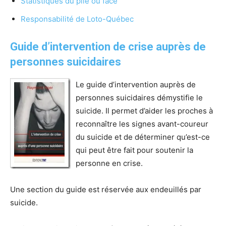
Statistiques du pile ou face
Responsabilité de Loto-Québec
Guide d’intervention de crise auprès de
personnes suicidaires
Le guide d’intervention auprès de
personnes suicidaires démystifie le
suicide. Il permet d’aider les proches à
reconnaître les signes avant-coureur
du suicide et de déterminer qu’est-ce
qui peut être fait pour soutenir la
personne en crise.
Une section du guide est réservée aux endeuillés par
suicide.