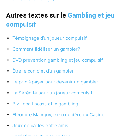
Autres textes sur le
Gambling et jeu
compulsif
Témoignage d’un joueur compulsif
Comment fidéliser un gambler?
DVD prévention gambling et jeu compulsif
Être le conjoint d’un gambler
Le prix à payer pour devenir un gambler
La Sérénité pour un joueur compulsif
Biz Loco Locass et le gambling
Éléonore Mainguy, ex-croupière du Casino
Jeux de cartes entre amis