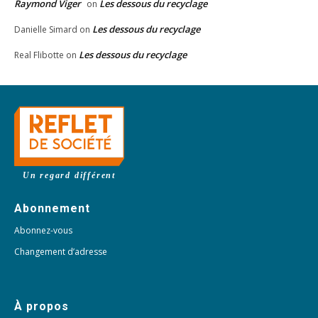
Raymond Viger
Les dessous du recyclage
on
Les dessous du recyclage
Danielle Simard
on
Les dessous du recyclage
Real Flibotte
on
Un regard différent
Abonnement
Abonnez-vous
Changement d’adresse
À propos