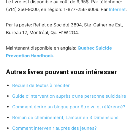
Le livre est disponible au coût de 9,95$. Par téléphone:
(514) 256-9000, en région: 1-877-256-9009. Par
Internet
.
Par la poste: Reflet de Société 3894, Ste-Catherine Est,
Bureau 12, Montréal, Qc. H1W 2G4.
Maintenant disponible en anglais:
Quebec Suicide
Prevention Handbook
.
Autres livres pouvant vous intéresser
Recueil de textes à méditer
Guide d’intervention auprès d’une personne suicidaire
Comment écrire un blogue pour être vu et référencé?
Roman de cheminement, L’amour en 3 Dimensions
Comment intervenir auprès des jeunes?