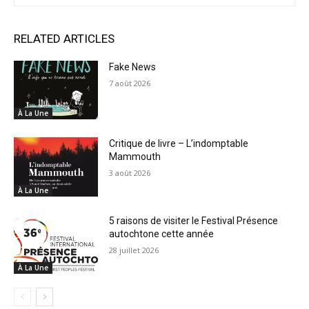
RELATED ARTICLES
Fake News
7 août 2026
À La Une
Critique de livre – L’indomptable
Mammouth
3 août 2026
À La Une
5 raisons de visiter le Festival Présence
autochtone cette année
28 juillet 2026
À La Une