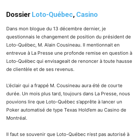
Dossier
Loto-Québec
,
Casino
Dans mon blogue du 13 décembre dernier, je
questionnais le changement de position du président de
Loto-Québec, M. Alain Cousineau. Il mentionnait en
entrevue à La Presse une profonde remise en question à
Loto-Québec qui envisageait de renoncer à toute hausse
de clientèle et de ses revenus.
L’éclair qui a frappé M. Cousineau aura été de courte
durée. Un mois plus tard, toujours dans La Presse, nous
pouvions lire que Loto-Québec s’apprête à lancer un
Poker automatisé de type Texas Hold’em au Casino de
Montréal.
Il faut se souvenir que Loto-Québec n’est pas autorisé à