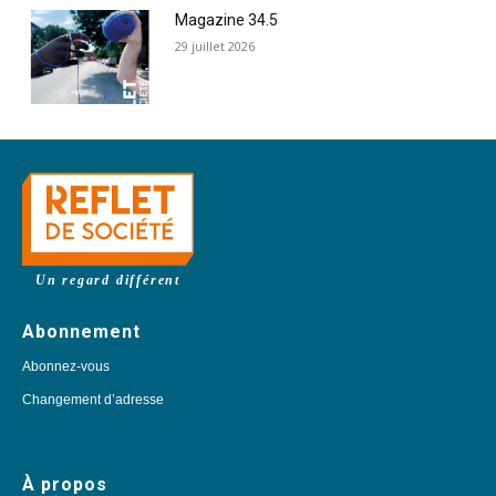
Magazine 34.5
29 juillet 2026
Un regard différent
Abonnement
Abonnez-vous
Changement d’adresse
À propos