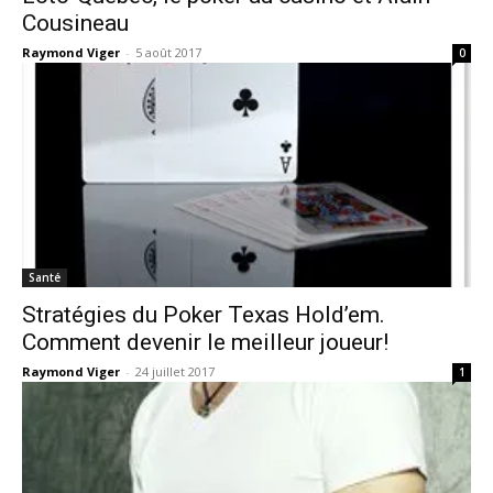
Cousineau
Raymond Viger
-
5 août 2017
0
Santé
Stratégies du Poker Texas Hold’em.
Comment devenir le meilleur joueur!
Raymond Viger
-
24 juillet 2017
1