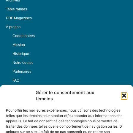
Archives
Table rondes
PDF Magazines
À propos
Coordonnées
Mission
Historique
Notre équipe
Partenaires
FAQ
Gérer le consentement aux
Offre d’emploi
témoins
Conditions générales
Pour offrir les meilleures expériences, nous utilisons des technologies
telles que les témoins pour stocker et/ou accéder aux informations des
appareils. Le fait de consentir à ces technologies nous permettra de
Nous Suivre
traiter des données telles que le comportement de navigation ou les ID
uniques sur ce site. Le fait de ne pas consentir ou de retirer son