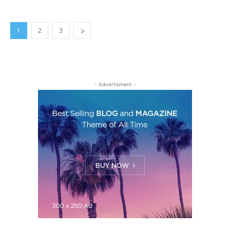
1
2
3
- Advertisment -