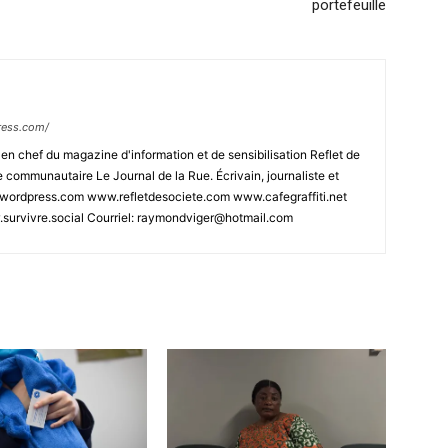
portefeuille
ress.com/
n chef du magazine d'information et de sensibilisation Reflet de
e communautaire Le Journal de la Rue. Écrivain, journaliste et
.wordpress.com www.refletdesociete.com www.cafegraffiti.net
urvivre.social Courriel: raymondviger@hotmail.com