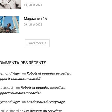
31 juillet 2026
Magazine 34.6
29 juillet 2026
Load more
OMMENTAIRES RÉCENTS
aymond Viger
Robots et poupées sexuelles :
on
pports humains menacés?
Robots et poupées sexuelles :
colas.casini
on
pports humains menacés?
aymond Viger
Les dessous du recyclage
on
Les dessous du recyclage
nielle Simard
on