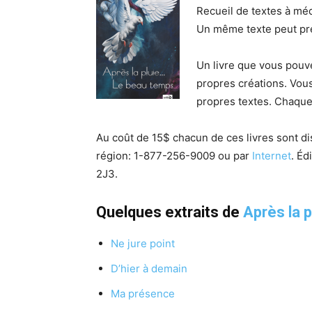
Recueil de textes à mé
Un même texte peut pre
Un livre que vous pou
propres créations. Vou
propres textes. Chaque
Au coût de 15$ chacun de ces livres sont d
région:
1-877-256-9009 ou p
ar
Internet
. Éd
2J3.
Quelques extraits de
Après la 
Ne jure point
D’hier à demain
Ma présence