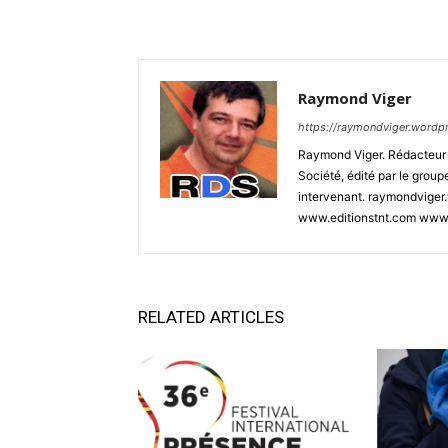
Raymond Viger
https://raymondviger.wordp
Raymond Viger. Rédacteur e
Société, édité par le group
intervenant. raymondviger
www.editionstnt.com www.s
RELATED ARTICLES