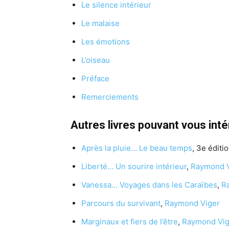
Le silence intérieur
Le malaise
Les émotions
L’oiseau
Préface
Remerciements
Autres livres pouvant vous int
Après la pluie… Le beau temps
, 3e éditio
Liberté… Un sourire intérieur
,
Raymond V
Vanessa… Voyages dans les Caraïbes
,
R
Parcours du survivant
,
Raymond Viger
Marginaux et fiers de l’être
,
Raymond Vig