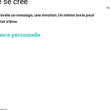
e se crée
Re
 révèle un message, une émotion. Un même texte peut
état d’âme.
ance personnelle
imer.