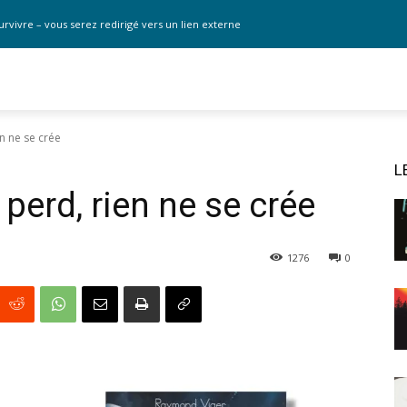
urvivre – vous serez redirigé vers un lien externe
en ne se crée
L
 perd, rien ne se crée
1276
0