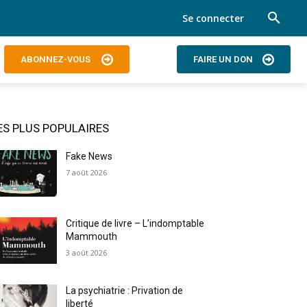
Se connecter
ABONNEZ-VOUS
FAIRE UN DON
ES PLUS POPULAIRES
Fake News
7 août 2026
Critique de livre – L’indomptable
Mammouth
3 août 2026
La psychiatrie : Privation de
liberté