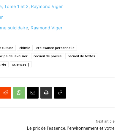
e, Tome 1 et 2
,
Raymond Viger
er
nne suicidaire
,
Raymond Viger
t culture
chimie
croissance personnelle
ncipe de lavoisier
recueil de poésie
recueil de textes
crée
sciences |
Next article
Le prix de l’essence, l’environnement et votre