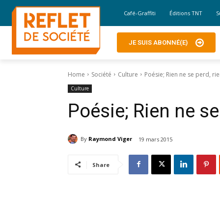
Café-Graffiti
Éditions TNT
S
JE SUIS ABONNÉ(E)
Home
Société
Culture
Poésie; Rien ne se perd, ri
Culture
Poésie; Rien ne se
By
Raymond Viger
19 mars 2015
Share