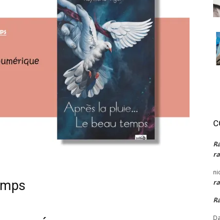
C
R
ra
ni
temps
ra
R
Da