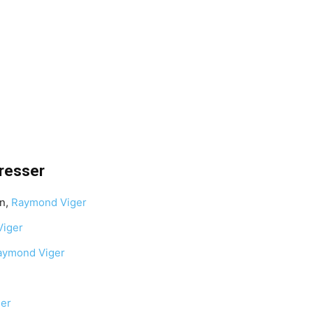
éresser
n,
Raymond Viger
iger
aymond Viger
er