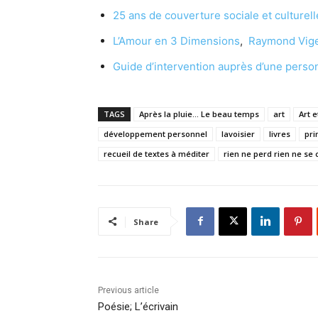
25 ans de couverture sociale et culturell
L’Amour en 3 Dimensions
,
Raymond Vig
Guide d’intervention auprès d’une perso
TAGS
Après la pluie... Le beau temps
art
Art e
développement personnel
lavoisier
livres
pri
recueil de textes à méditer
rien ne perd rien ne se 
Share
Previous article
Poésie; L’écrivain