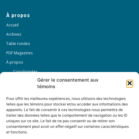
À propos
Accueil
Archives
Table rondes
PDF Magazines
À propos
Coordonnées
Gérer le consentement aux
Mission
témoins
Historique
Pour offrir les meilleures expériences, nous utilisons des technologies
Notre équipe
telles que les témoins pour stocker et/ou accéder aux informations des
Partenaires
appareils. Le fait de consentir à ces technologies nous permettra de
traiter des données telles que le comportement de navigation ou les ID
FAQ
uniques sur ce site. Le fait de ne pas consentir ou de retirer son
consentement peut avoir un effet négatif sur certaines caractéristiques
Offre d’emploi
et fonctions.