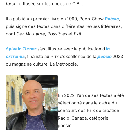
force
, diffusée sur les ondes de CIBL.
Il a publié un premier livre en 1990, Peep-Show
Poésie
,
puis signé des textes dans différentes revues littéraires,
dont
Gaz Moutarde, Possibles
et
Exit
.
Sylvain Turner
s’est illustré avec la publication d
’
In
extremis
, finaliste au Prix d’excellence de la
poésie
2023
du magazine culturel La Métropole.
En 2022, l’un de ses textes a été
sélectionné dans le cadre du
concours des Prix de création
Radio-Canada, catégorie
poésie.