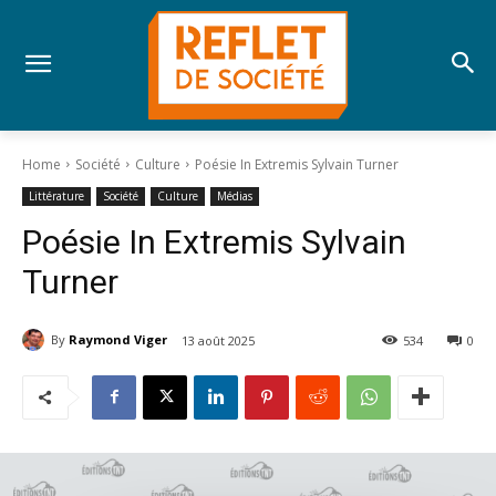
Home
Société
Culture
Poésie In Extremis Sylvain Turner
Littérature
Société
Culture
Médias
Poésie In Extremis Sylvain
Turner
By
Raymond Viger
13 août 2025
534
0