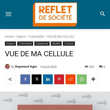
Home
Enjeux
Criminalité
VUE DE MA CELLULE
Enjeux
Criminalité
Littérature
Société
Culture
VUE DE MA CELLULE
By
Raymond Viger
14 août 2025
674
0