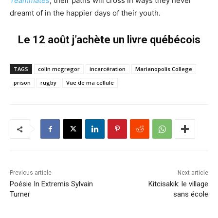
Teammates
, their paths will cross in ways they never
dreamt of in the happier days of their youth.
Le 12 août j’achète un livre québécois
TAGS
colin mcgregor
incarcération
Marianopolis College
prison
rugby
Vue de ma cellule
Previous article
Next article
Poésie In Extremis Sylvain
Kitcisakik: le village
Turner
sans école