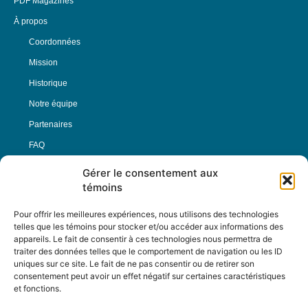
PDF Magazines
À propos
Coordonnées
Mission
Historique
Notre équipe
Partenaires
FAQ
Gérer le consentement aux
Offre d’emploi
témoins
Conditions générales
Pour offrir les meilleures expériences, nous utilisons des technologies
telles que les témoins pour stocker et/ou accéder aux informations des
appareils. Le fait de consentir à ces technologies nous permettra de
Nous Suivre
traiter des données telles que le comportement de navigation ou les ID
uniques sur ce site. Le fait de ne pas consentir ou de retirer son
consentement peut avoir un effet négatif sur certaines caractéristiques
et fonctions.