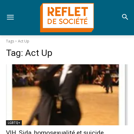
Tags
Act Up
Tag:
Act Up
LGBTQ+
VIH, Sida, homosexualité et suicide