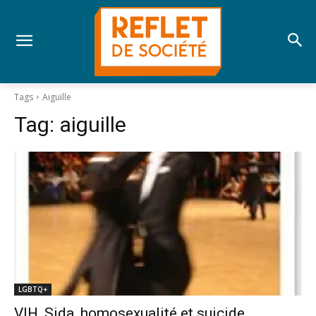
Tags
Aiguille
Tag:
aiguille
LGBTQ+
VIH, Sida, homosexualité et suicide