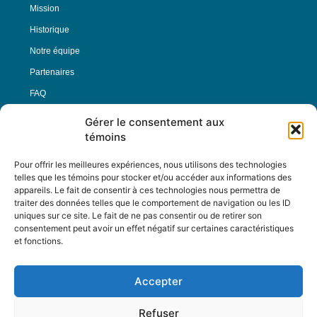
Mission
Historique
Notre équipe
Partenaires
FAQ
Gérer le consentement aux
Offre d’emploi
témoins
Conditions générales
Pour offrir les meilleures expériences, nous utilisons des technologies
telles que les témoins pour stocker et/ou accéder aux informations des
appareils. Le fait de consentir à ces technologies nous permettra de
Nous Suivre
traiter des données telles que le comportement de navigation ou les ID
uniques sur ce site. Le fait de ne pas consentir ou de retirer son
consentement peut avoir un effet négatif sur certaines caractéristiques
et fonctions.
Contactez-nous :
journal@journaldelarue.ca
Accepter
12-3894 rue Sainte-Catherine Est,
Montréal, Qc, H1W 2G4
Refuser