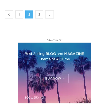
1
2
3
- Advertisment -