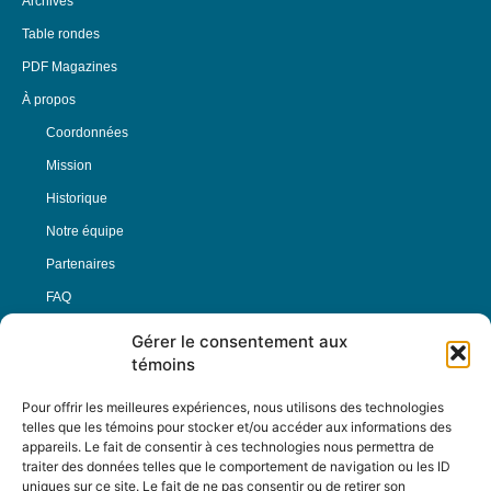
Archives
Table rondes
PDF Magazines
À propos
Coordonnées
Mission
Historique
Notre équipe
Partenaires
FAQ
Gérer le consentement aux
Offre d’emploi
témoins
Conditions générales
Pour offrir les meilleures expériences, nous utilisons des technologies
telles que les témoins pour stocker et/ou accéder aux informations des
appareils. Le fait de consentir à ces technologies nous permettra de
Nous Suivre
traiter des données telles que le comportement de navigation ou les ID
uniques sur ce site. Le fait de ne pas consentir ou de retirer son