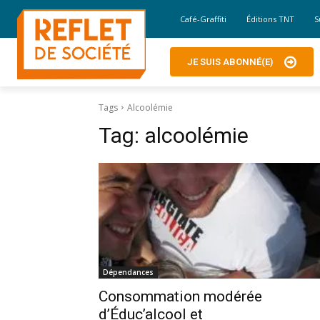
Café-Graffiti
Éditions TNT
S
JE SUIS ABONNÉ(E)
Tags
Alcoolémie
Tag:
alcoolémie
Dépendances
Consommation modérée
d’Éduc’alcool et